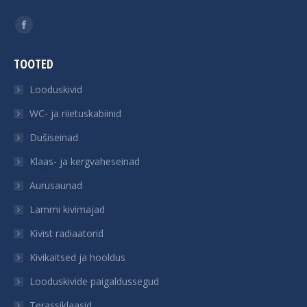
Find us on:
Facebook
page
TOOTED
opens
in
Looduskivid
new
WC- ja riietuskabiinid
window
Dušiseinad
Klaas- ja kergvaheseinad
Aurusaunad
Lammi kivimajad
Kivist radiaatorid
Kivikaitsed ja hooldus
Looduskivide paigaldussegud
Terassiklaasid