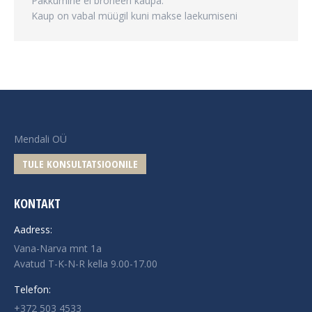
Pakkumine ei broneeri kaupa.
Kaup on vabal müügil kuni makse laekumiseni
Mendali OÜ
TULE KONSULTATSIOONILE
KONTAKT
Aadress:
Vana-Narva mnt 1a
Avatud T-K-N-R kella 9.00-17.00
Telefon:
+372 503 4533