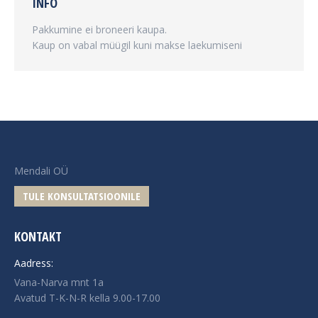
INFO
Pakkumine ei broneeri kaupa.
Kaup on vabal müügil kuni makse laekumiseni
Mendali OÜ
TULE KONSULTATSIOONILE
KONTAKT
Aadress:
Vana-Narva mnt 1a
Avatud T-K-N-R kella 9.00-17.00