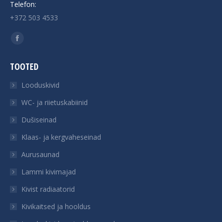
Telefon:
+372 503 4533
Find us on:
Facebook
page
TOOTED
opens
in
Looduskivid
new
WC- ja riietuskabiinid
window
Dušiseinad
Klaas- ja kergvaheseinad
Aurusaunad
Lammi kivimajad
Kivist radiaatorid
Kivikaitsed ja hooldus