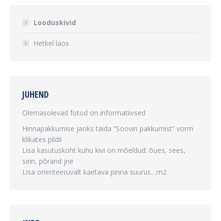
Looduskivid
Hetkel laos
JUHEND
Olemasolevad fotod on informatiivsed
Hinnapakkumise jaoks täida “Soovin pakkumist” vorm
klikates pildil
Lisa kasutuskoht kuhu kivi on mõeldud: õues, sees,
sein, põrand jne
Lisa orienteeruvalt kaetava pinna suurus…m2