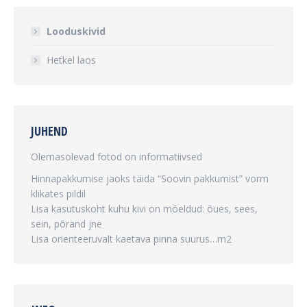
Looduskivid
Hetkel laos
JUHEND
Olemasolevad fotod on informatiivsed
Hinnapakkumise jaoks täida “Soovin pakkumist” vorm
klikates pildil
Lisa kasutuskoht kuhu kivi on mõeldud: õues, sees,
sein, põrand jne
Lisa orienteeruvalt kaetava pinna suurus…m2