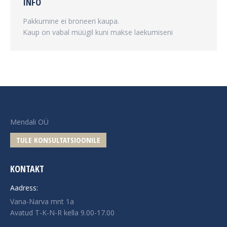
INFO
Pakkumine ei broneeri kaupa.
Kaup on vabal müügil kuni makse laekumiseni
Mendali OÜ
TULE KONSULTATSIOONILE
KONTAKT
Aadress:
Vana-Narva mnt 1a
Avatud T-K-N-R kella 9.00-17.00