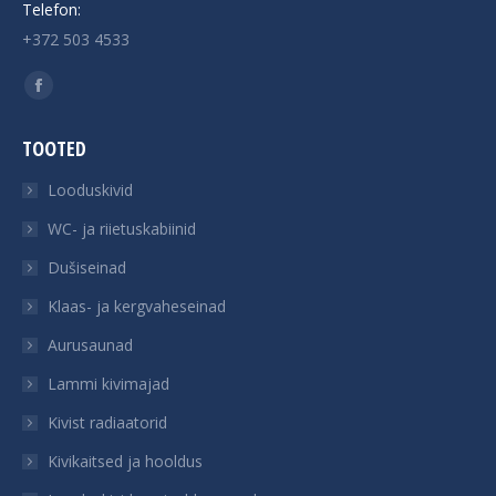
Telefon:
+372 503 4533
Find us on:
Facebook
page
TOOTED
opens
in
Looduskivid
new
WC- ja riietuskabiinid
window
Dušiseinad
Klaas- ja kergvaheseinad
Aurusaunad
Lammi kivimajad
Kivist radiaatorid
Kivikaitsed ja hooldus