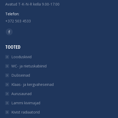
Avatud T-K-N-R kella 9.00-17.00
Telefon:
+372 503 4533
Find us on:
Facebook
page
TOOTED
opens
in
Looduskivid
new
WC- ja riietuskabiinid
window
Dušiseinad
Klaas- ja kergvaheseinad
Aurusaunad
Lammi kivimajad
Kivist radiaatorid