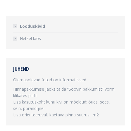
Looduskivid
Hetkel laos
JUHEND
Olemasolevad fotod on informatiivsed
Hinnapakkumise jaoks täida “Soovin pakkumist” vorm
klikates pildil
Lisa kasutuskoht kuhu kivi on mõeldud: õues, sees,
sein, põrand jne
Lisa orienteeruvalt kaetava pinna suurus…m2