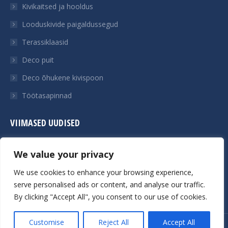
Kivikaitsed ja hooldus
Looduskivide paigaldussegud
Terassiklaasid
Deco puit
Deco õhukene kivispoon
Töötasapinnad
VIIMASED UUDISED
Uued kivinäidised Mendali laos
We value your privacy
Üliõhuke looduskivi ehk kivispoon
We use cookies to enhance your browsing experience,
Põllukivide kasutamisest
serve personalised ads or content, and analyse our traffic.
By clicking "Accept All", you consent to our use of cookies.
Customise
Reject All
Accept All
© Mendali OÜ 2026