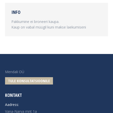
INFO
Pakkumine ei broneeri kaupa.
Kaup on vabal müügil kuni makse laekumiseni
Mendali OÜ
TULE KONSULTATSIOONILE
KONTAKT
Aadress:
Vana-Narva mnt 1a