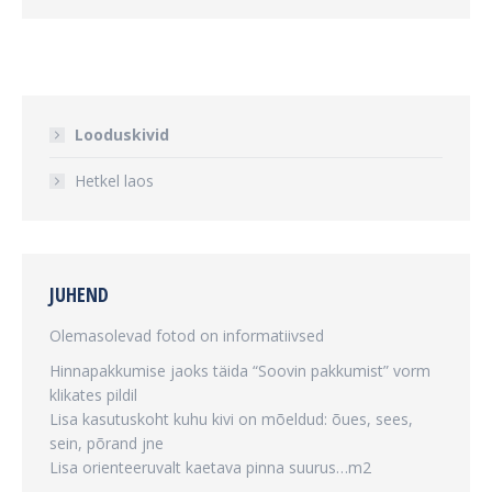
Looduskivid
Hetkel laos
JUHEND
Olemasolevad fotod on informatiivsed
Hinnapakkumise jaoks täida “Soovin pakkumist” vorm
klikates pildil
Lisa kasutuskoht kuhu kivi on mõeldud: õues, sees,
sein, põrand jne
Lisa orienteeruvalt kaetava pinna suurus…m2