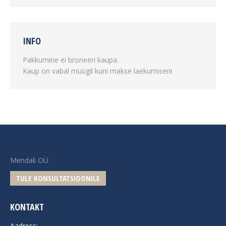
INFO
Pakkumine ei broneeri kaupa.
Kaup on vabal müügil kuni makse laekumiseni
Mendali OÜ
TULE KONSULTATSIOONILE
KONTAKT
Aadress: