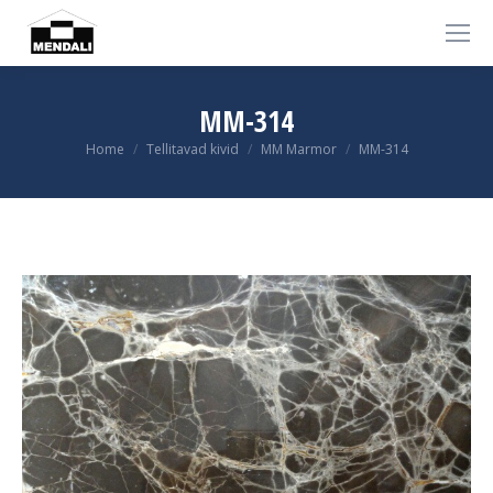
MM-314
You are here:
Home
Tellitavad kivid
MM Marmor
MM-314