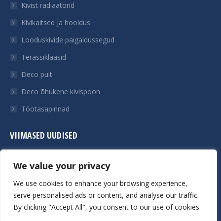
Kivist radiaatorid
Kivikaitsed ja hooldus
Looduskivide paigaldussegud
Terassiklaasid
Deco puit
Deco õhukene kivispoon
Töötasapinnad
VIIMASED UUDISED
Uued kivinäidised Mendali laos
We value your privacy
Üliõhuke looduskivi ehk kivispoon
We use cookies to enhance your browsing experience,
Põllukivide kasutamisest
serve personalised ads or content, and analyse our traffic.
By clicking "Accept All", you consent to our use of cookies.