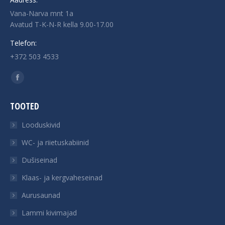
Vana-Narva mnt 1a
Avatud T-K-N-R kella 9.00-17.00
Telefon:
+372 503 4533
Find us on:
Facebook
page
TOOTED
opens
in
Looduskivid
new
WC- ja riietuskabiinid
window
Dušiseinad
Klaas- ja kergvaheseinad
Aurusaunad
Lammi kivimajad