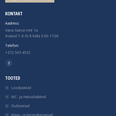
KONTAKT
Aadress:
Vana-Narva mnt 1a
Avatud T-K-N-R kella 9.00-17.00
Telefon:
+372 503 4533
Find us on:
Facebook
page
TOOTED
opens
in
Looduskivid
new
WC- ja riietuskabiinid
window
Dušiseinad
Klaas- ja kergvaheseinad