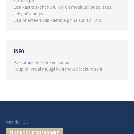
klikates pildil
Lisa kasutuskoht kuhu kivi on mõeldud: õues, sees,
sein, põrand jne
Lisa orienteeruvalt kaetava pinna suurus…m2
INFO
Pakkumine ei broneeri kaupa.
Kaup on vabal müügil kuni makse laekumiseni
Mendali OÜ
TULE KONSULTATSIOONILE