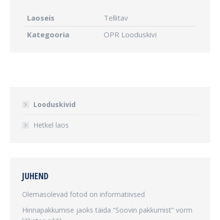
Laoseis
Tellitav
Kategooria
OPR Looduskivi
Looduskivid
Hetkel laos
JUHEND
Olemasolevad fotod on informatiivsed
Hinnapakkumise jaoks täida “Soovin pakkumist” vorm