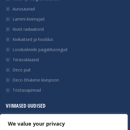
Aurusaunad
Lammi kivimajad
Kivist radiaatorid
Kivikaitsed ja hooldus
Looduskivide paigaldussegud
Terassiklaasid
Deco puit
Deco õhukene kivispoon
Töötasapinnad
VIIMASED UUDISED
Uued kivinäidised Mendali laos
We value your privacy
Üliõhuke looduskivi ehk kivispoon