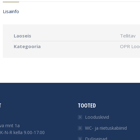
Lisainfo
Laoseis
Tellitav
Kategooria
OPR Lood
T
TOOTED
Looduskivid
va mnt 1a
WC- ja riietuskabiinid
K-N-R kella 9.00-17.00
Dušiseinad