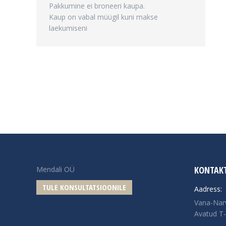
Pakkumine ei broneeri kaupa.
Kaup on vabal müügil kuni makse
laekumiseni
KONTAK
Mendali OÜ
TULE KONSULTATSIOONILE
Aadress:
Vana-Nar
Avatud T-