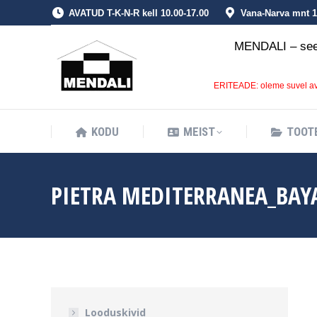
AVATUD T-K-N-R kell 10.00-17.00
Vana-Narva mnt 1a
KODU
MEIST
TOOT
MENDALI – see 
ERITEADE: oleme suvel ava
KODU
MEIST
TOOT
PIETRA MEDITERRANEA_BAY
Looduskivid