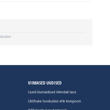
uskivi
VIIMASED UUDISED
Uued kivinäidised Mendali laos
Üliõhuke looduskivi ehk kivispoon