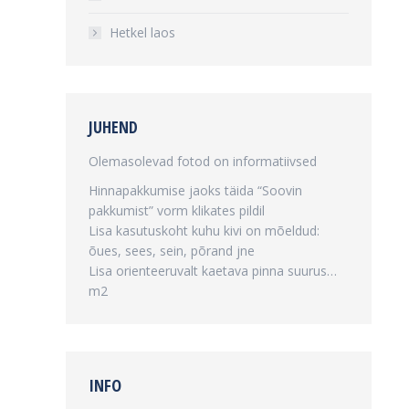
Hetkel laos
JUHEND
Olemasolevad fotod on informatiivsed
Hinnapakkumise jaoks täida “Soovin
pakkumist” vorm klikates pildil
Lisa kasutuskoht kuhu kivi on mõeldud:
õues, sees, sein, põrand jne
Lisa orienteeruvalt kaetava pinna suurus…
m2
INFO