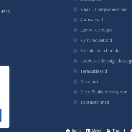
Klaas- ja kergvaheseinad
 4533
Aurusaunad
n:
ok
Lammi kivimajad
Kivist radiaatorid
Kivikaitsed ja hooldus
Looduskivide paigaldusseg
Terassiklaasid
Deco puit
Deco õhukene kivispoon
Töötasapinnad
Kodu
Meist
Tooted