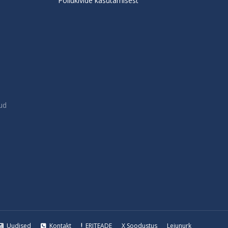
Põllukivide kasutamisest
ud
Uudised
Kontakt
ERITEADE
X Soodustus
Leiunurk