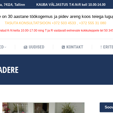
, 74114, Tallinn
KAUBA VÄLJASTUS T-K-N-R kell 10.00-14.00
ED
UUDISED
KONTAKT
ERIT
on 30 aastane töökogemus ja pidev areng koos teiega lugup
TASUTA KONSULTATSIOON +372 503 4533 , +372 555 31 080
tud K-N kella 10.00-17.00 ning T ja R vastavalt eelnevale kokkuleppele tel 50 3
ED
UUDISED
KONTAKT
ERIT
ADERE
Soov