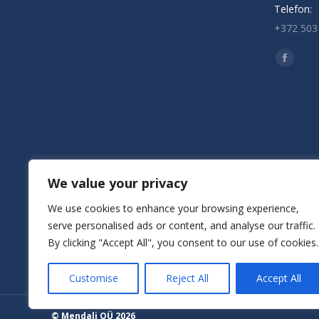
Telefon:
+372 503
Find us o
Facebo
page
opens
in
new
window
We value your privacy
We use cookies to enhance your browsing experience,
serve personalised ads or content, and analyse our traffic.
By clicking "Accept All", you consent to our use of cookies.
Customise
Reject All
Accept All
© Mendali OÜ 2026