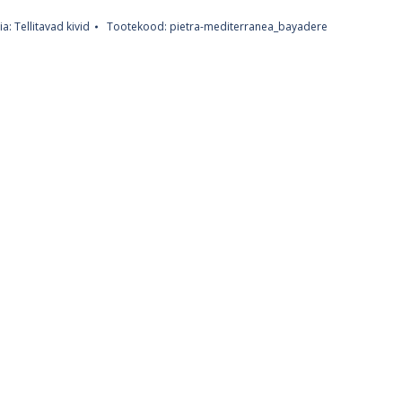
ia:
Tellitavad kivid
Tootekood:
pietra-mediterranea_bayadere